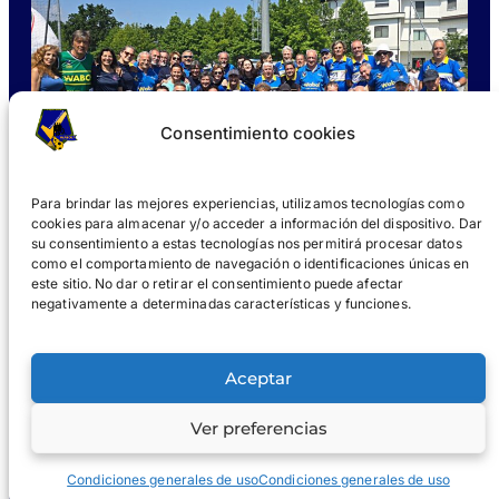
Consentimiento cookies
Para brindar las mejores experiencias, utilizamos tecnologías como
cookies para almacenar y/o acceder a información del dispositivo. Dar
su consentimiento a estas tecnologías nos permitirá procesar datos
como el comportamiento de navegación o identificaciones únicas en
este sitio. No dar o retirar el consentimiento puede afectar
negativamente a determinadas características y funciones.
¿QUÉ ES WABOL®?
UNIRSE
GALERÍAS
NOTICIAS
Aceptar
®
WABOL
Ver preferencias
Aviso
Aviso de
© 2024 WABOL y sus afiliados
legal
privacidad
Condiciones generales de uso
Condiciones generales de uso