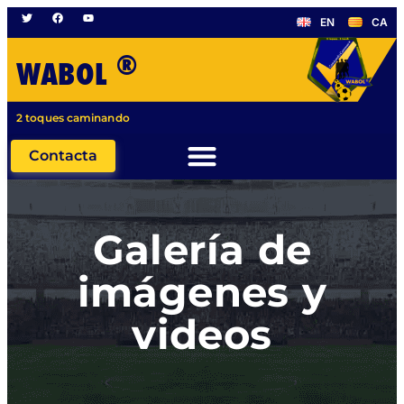
EN
CA
®
WABOL
2 toques caminando
Contacta
Galería de
imágenes y
videos