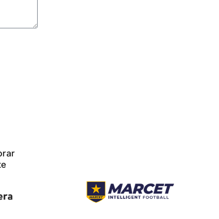
orar
te