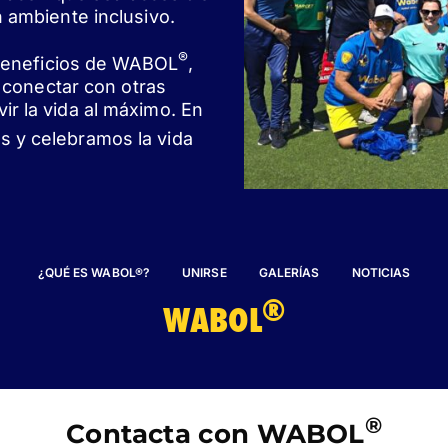
 ambiente inclusivo.
®
 beneficios de WABOL
,
y conectar con otras
r la vida al máximo. En
s y celebramos la vida
¿QUÉ ES WABOL®?
UNIRSE
GALERÍAS
NOTICIAS
®
WABOL
®
Contacta con WABOL