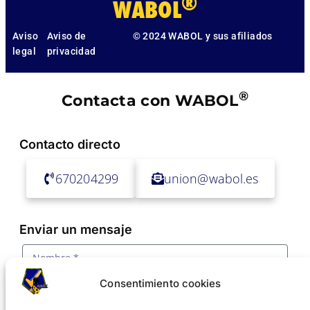
®
WABOL
Aviso
Aviso de
© 2024 WABOL y sus afiliados
legal
privacidad
®
Contacta con WABOL
Contacto directo
670204299
union@wabol.es
Enviar un mensaje
Consentimiento cookies