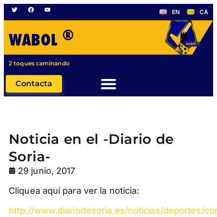
EN
CA
®
WABOL
2 toques caminando
Contacta
Noticia en el -Diario de
Soria-
29 junio, 2017
Cliquea aquí para ver la noticia:
http://www.diariodesoria.es/noticias/deportes/cor