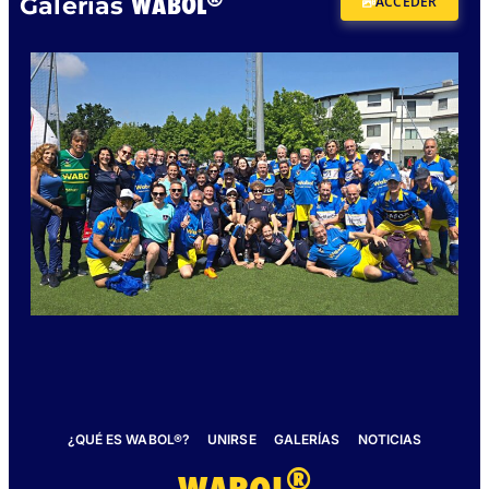
WABOL
Galerías
ACCEDER
¿QUÉ ES WABOL®?
UNIRSE
GALERÍAS
NOTICIAS
®