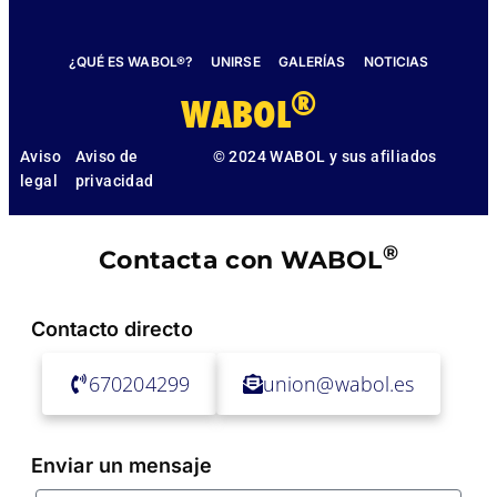
¿QUÉ ES WABOL®?
UNIRSE
GALERÍAS
NOTICIAS
®
WABOL
Aviso
Aviso de
© 2024 WABOL y sus afiliados
legal
privacidad
®
Contacta con WABOL
Contacto directo
670204299
union@wabol.es
Enviar un mensaje