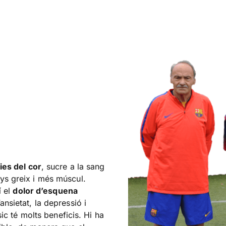
ies del cor
, sucre a la sang
ys greix i més múscul.
í el
dolor d’esquena
nsietat, la depressió i
ísic té molts beneficis. Hi ha