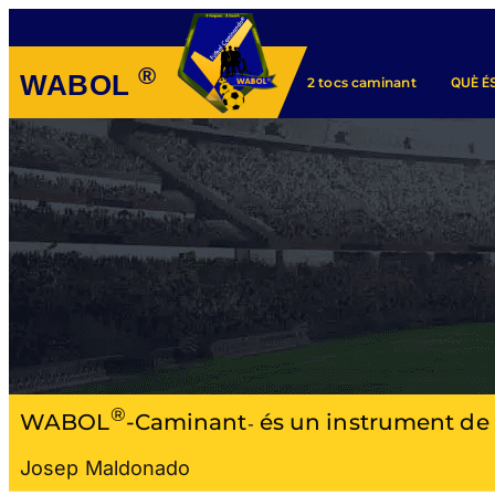
®
WABOL
QUÈ É
2 tocs caminant
®
WABOL
-Caminant
és un instrument de f
-
Josep Maldonado