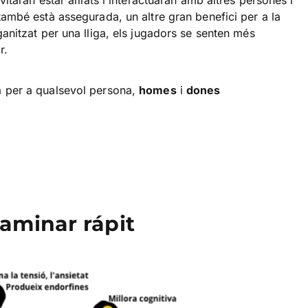
evitaran estar aïllats i interactuarán amb altres persones i
 també està assegurada, un altre gran benefici per a la
ganitzat per una lliga, els jugadors se senten més
r.
a per a qualsevol persona,
homes
i
dones
caminar rápit