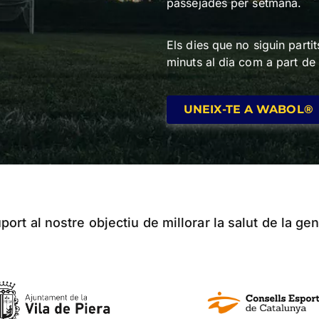
passejades per setmana.
Els dies que no siguin part
minuts al dia com a part de
UNEIX-TE A WABOL®
ort al nostre objectiu de millorar la salut de la gen