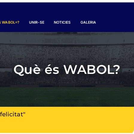
S WABOL
?
UNIR-SE
NOTICIES
GALERIA
®
Què és WABOL?
elicitat"