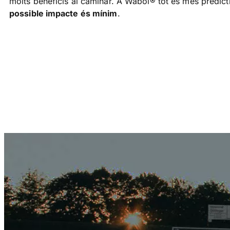
molts beneficis al caminar. A Wabol® tot és més predict
possible impacte és mínim
.