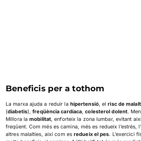
Beneficis per a tothom
La marxa ajuda a reduir la
hipertensió
, el
risc de malalt
(
diabetis
),
freqüència cardíaca
,
colesterol dolent
. Men
Millora la
mobilitat
, enforteix la zona lumbar, evitant aix
freqüent. Com més es camina, més es redueix l’estrès, l’a
altres malalties, així com es
redueix el pes
. L’exercici f