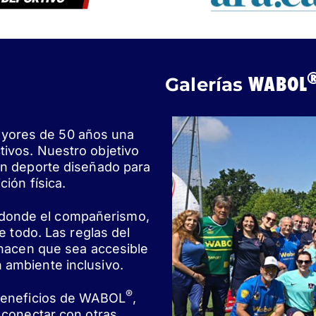
WABOL
Galerías
ayores de 50 años una
tivos. Nuestro objetivo
 un deporte diseñado para
ción física.
 donde el compañerismo,
de todo. Las reglas del
, hacen que sea accesible
 ambiente inclusivo.
®
 beneficios de WABOL
,
y conectar con otras