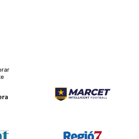
orar
te