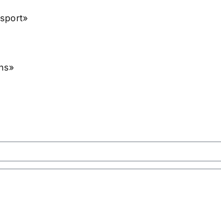
sport»
ans»