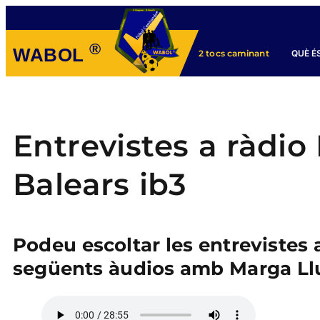
®
WABOL
QUÈ É
2 tocs caminant
Entrevistes a ràdio
Balears ib3
Podeu escoltar les entrevistes a
següents àudios amb Marga Llu