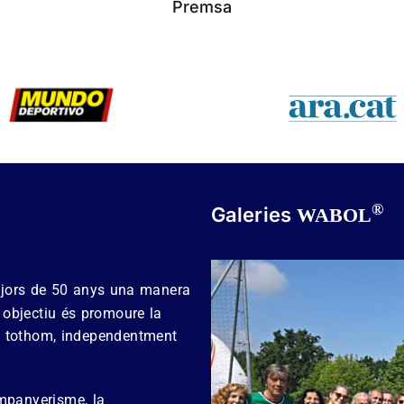
Premsa
®
Galeries
WABOL
majors de 50 anys una manera
e objectiu és promoure la
 a tothom, independentment
mpanyerisme, la