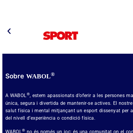
®
Sobre
WABOL
®
A WABOL
, estem apassionats d’oferir a les persones 
única, segura i divertida de mantenir-se actives. El nostr
salut física i mental mitjançant un esport dissenyat per
del nivell d’experiència o condició física.
®
WABOL
no és només un joc; és una comunitat on el co