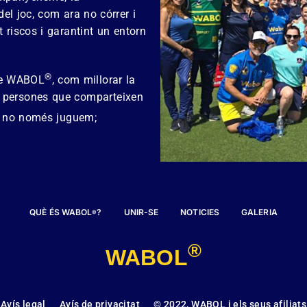
 del joc, com ara no córrer i
t riscos i garantint un entorn
®
 de WABOL
, com millorar la
res persones que comparteixen
, no només juguem;
QUÈ ÉS WABOL
?
UNIR-SE
NOTICIES
GALERIA
®
®
WABOL
Avís legal
Avís de privacitat
© 2022, WABOL i els seus afiliats