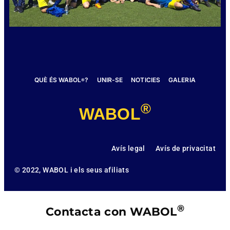
QUÈ ÉS WABOL
?
UNIR-SE
NOTICIES
GALERIA
®
®
WABOL
Avís legal
Avís de privacitat
© 2022, WABOL i els seus afiliats
®
Contacta con WABOL