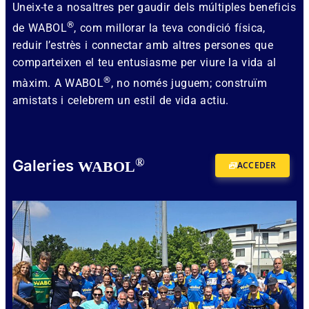
Uneix-te a nosaltres per gaudir dels múltiples beneficis
®
de WABOL
, com millorar la teva condició física,
reduir l’estrès i connectar amb altres persones que
comparteixen el teu entusiasme per viure la vida al
®
màxim. A WABOL
, no només juguem; construïm
amistats i celebrem un estil de vida actiu.
®
Galeries
WABOL
ACCEDER