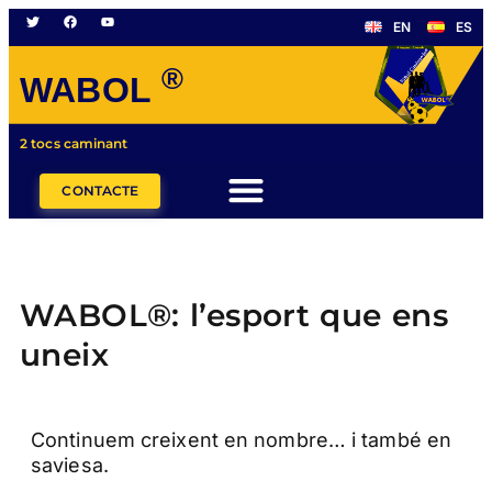
EN
ES
®
WABOL
2 tocs caminant
CONTACTE
WABOL®: l’esport que ens
uneix
Continuem creixent en nombre… i també en
saviesa.