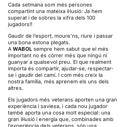
Cada setmana som més persones
compartint una mateixa il·lusió: Ja hem
superat i de sobres la xifra dels 100
jugadors!!
Gaudir de l’esport, moure’ns, riure i passar
una bona estona plegats.
A
WABOL
sempre hem sabut que el més
important no és córrer més que ningú ni
guanyar a qualsevol preu. El que realment
importa és compartir, ajudar-se, respectar-
se i gaudir del camí. I com més creix la
nostra família, més aprenem els uns dels
altres.
Els jugadors més veterans aporten una gran
experiència i saviesa, i cada nou jugador
també aporta una cosa molt especial: una
gran il·lusió i energia que, combinades amb
l’experiència dels veterans, són una