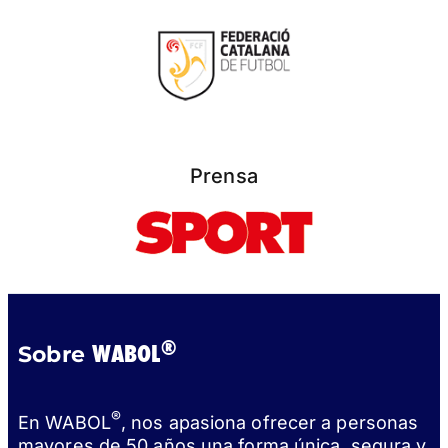
Prensa
®
WABOL
Sobre
®
En WABOL
, nos apasiona ofrecer a personas
mayores de 50 años una forma única, segura y