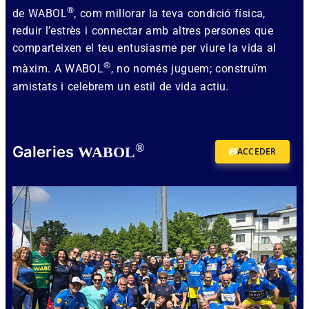
®
de WABOL
, com millorar la teva condició física,
reduir l’estrès i connectar amb altres persones que
comparteixen el teu entusiasme per viure la vida al
®
màxim. A WABOL
, no només juguem; construïm
amistats i celebrem un estil de vida actiu.
®
Galeries
WABOL
ACCEDER