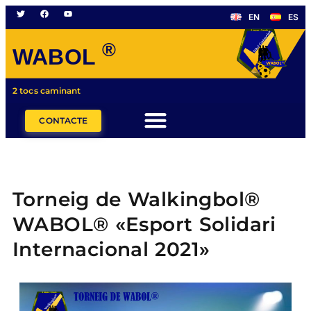
EN
ES
®
WABOL
2 tocs caminant
CONTACTE
Torneig de Walkingbol®
WABOL® «Esport Solidari
Internacional 2021»