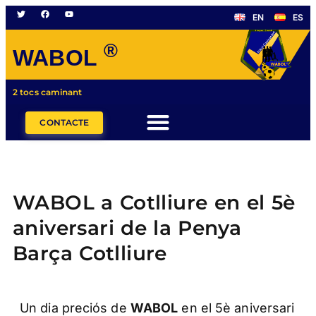
EN
ES
®
WABOL
2 tocs caminant
CONTACTE
WABOL a Cotlliure en el 5è
aniversari de la Penya
Barça Cotlliure
Un dia preciós de
WABOL
en el 5è aniversari