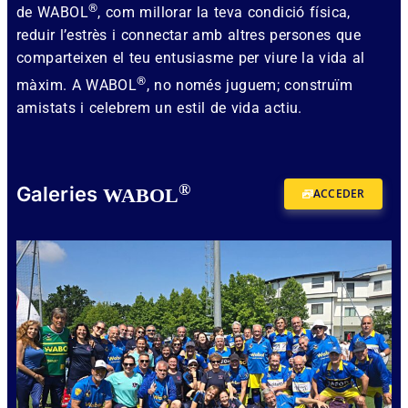
®
de WABOL
, com millorar la teva condició física,
reduir l’estrès i connectar amb altres persones que
comparteixen el teu entusiasme per viure la vida al
®
màxim. A WABOL
, no només juguem; construïm
amistats i celebrem un estil de vida actiu.
®
Galeries
WABOL
ACCEDER