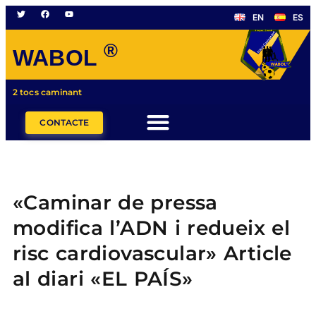
EN
ES
®
WABOL
2 tocs caminant
CONTACTE
«Caminar de pressa
modifica l’ADN i redueix el
risc cardiovascular» Article
al diari «EL PAÍS»