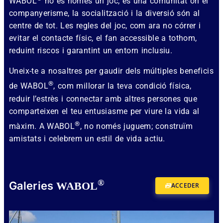
WABOL
no és només un joc; és una comunitat on el
companyerisme, la socialització i la diversió són al
centre de tot. Les regles del joc, com ara no córrer i
evitar el contacte físic, el fan accessible a tothom,
reduint riscos i garantint un entorn inclusiu.
Uneix-te a nosaltres per gaudir dels múltiples beneficis
®
de WABOL
, com millorar la teva condició física,
reduir l’estrès i connectar amb altres persones que
comparteixen el teu entusiasme per viure la vida al
®
màxim. A WABOL
, no només juguem; construïm
amistats i celebrem un estil de vida actiu.
®
Galeries
WABOL
ACCEDER