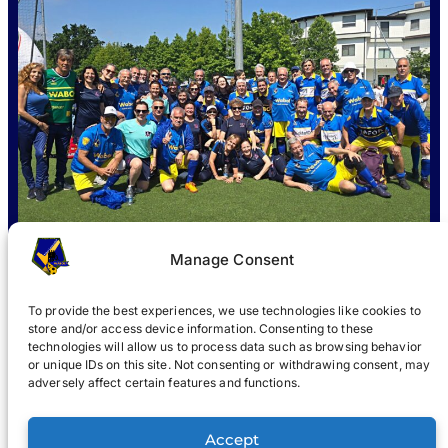
Manage Consent
To provide the best experiences, we use technologies like cookies to
store and/or access device information. Consenting to these
QUÈ ÉS WABOL
?
UNIR-SE
NOTICIES
GALERIA
®
technologies will allow us to process data such as browsing behavior
or unique IDs on this site. Not consenting or withdrawing consent, may
®
adversely affect certain features and functions.
WABOL
Accept