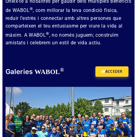
Uneix-te a nosaltres per gaudir dels múltiples beneficis
®
de WABOL
, com millorar la teva condició física,
reduir l’estrès i connectar amb altres persones que
comparteixen el teu entusiasme per viure la vida al
®
màxim. A WABOL
, no només juguem; construïm
amistats i celebrem un estil de vida actiu.
®
Galeries
WABOL
ACCEDER