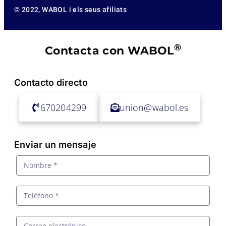
© 2022, WABOL i els seus afiliats
®
Contacta con WABOL
Contacto directo
670204299
union@wabol.es
Enviar un mensaje