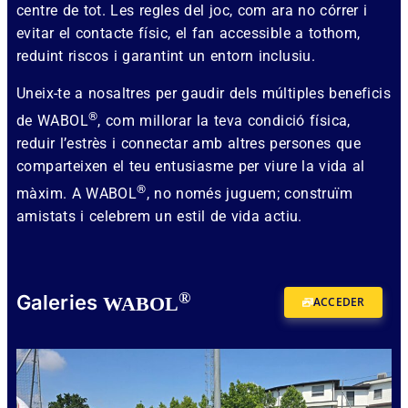
centre de tot. Les regles del joc, com ara no córrer i
evitar el contacte físic, el fan accessible a tothom,
reduint riscos i garantint un entorn inclusiu.
Uneix-te a nosaltres per gaudir dels múltiples beneficis
®
de WABOL
, com millorar la teva condició física,
reduir l’estrès i connectar amb altres persones que
comparteixen el teu entusiasme per viure la vida al
®
màxim. A WABOL
, no només juguem; construïm
amistats i celebrem un estil de vida actiu.
®
Galeries
WABOL
ACCEDER