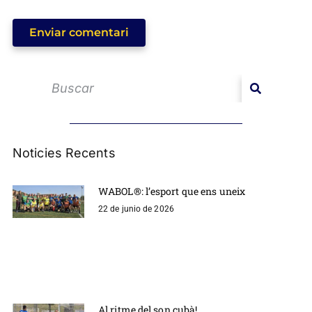
Enviar comentari
Noticies Recents
WABOL®: l’esport que ens uneix
22 de junio de 2026
Al ritme del son cubà!