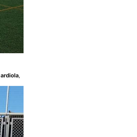
ardiola
,