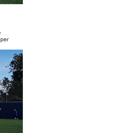
e
 per