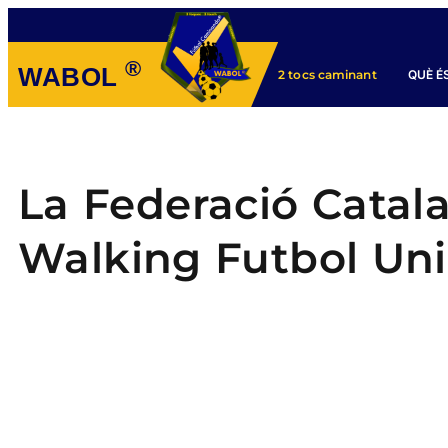
®
WABOL
QUÈ É
2 tocs caminant
La Federació Catal
Walking Futbol Unio