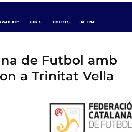
S WABOL
?
UNIR-SE
NOTICIES
GALERIA
®
ana de Futbol amb
n a Trinitat Vella