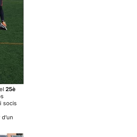
 el
25è
ps
i socis
 d’un