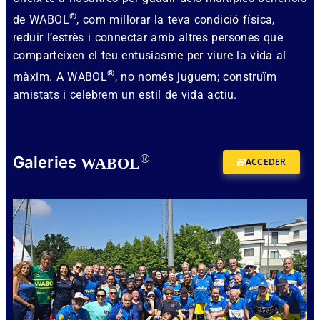
®
de WABOL
, com millorar la teva condició física,
reduir l’estrès i connectar amb altres persones que
comparteixen el teu entusiasme per viure la vida al
®
màxim. A WABOL
, no només juguem; construïm
amistats i celebrem un estil de vida actiu.
®
Galeries
WABOL
ACCEDER