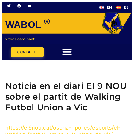
EN
ES
®
WABOL
2 tocs caminant
CONTACTE
Noticia en el diari El 9 NOU
sobre el partit de Walking
Futbol Union a Vic
https://el9nou.cat/osona-ripolles/esports/el-