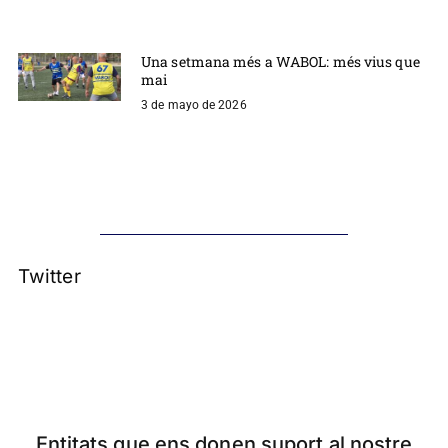
Una setmana més a WABOL: més vius que
mai
3 de mayo de 2026
Twitter
Entitats que ens donen suport al nostre