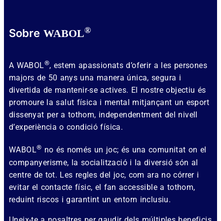
®
Sobre
WABOL
®
A WABOL
, estem apassionats d’oferir a les persones
majors de 50 anys una manera única, segura i
divertida de mantenir-se actives. El nostre objectiu és
promoure la salut física i mental mitjançant un esport
dissenyat per a tothom, independentment del nivell
d’experiència o condició física.
®
WABOL
no és només un joc; és una comunitat on el
companyerisme, la socialització i la diversió són al
centre de tot. Les regles del joc, com ara no córrer i
evitar el contacte físic, el fan accessible a tothom,
reduint riscos i garantint un entorn inclusiu.
Uneix-te a nosaltres per gaudir dels múltiples beneficis