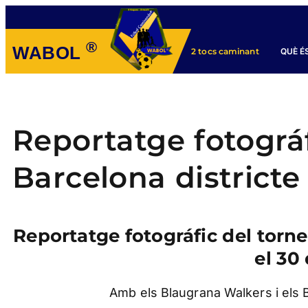
®
WABOL
QUÈ É
2 tocs caminant
Reportatge fotográf
Barcelona districte
Reportatge fotográfic del torne
el 30
Amb els Blaugrana Walkers i els B