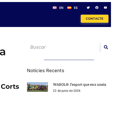
EN
ES
CONTACTE
 a
Noticies Recents
WABOL®: l’esport que ens uneix
 Corts
22 de junio de 2026