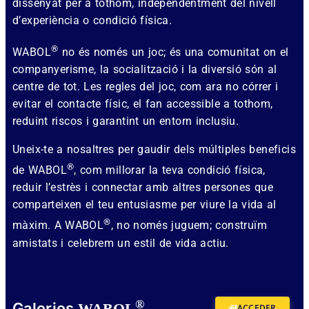
dissenyat per a tothom, independentment del nivell
d’experiència o condició física.
®
WABOL
no és només un joc; és una comunitat on el
companyerisme, la socialització i la diversió són al
centre de tot. Les regles del joc, com ara no córrer i
evitar el contacte físic, el fan accessible a tothom,
reduint riscos i garantint un entorn inclusiu.
Uneix-te a nosaltres per gaudir dels múltiples beneficis
®
de WABOL
, com millorar la teva condició física,
reduir l’estrès i connectar amb altres persones que
comparteixen el teu entusiasme per viure la vida al
®
màxim. A WABOL
, no només juguem; construïm
amistats i celebrem un estil de vida actiu.
®
Galeries
WABOL
ACCEDER