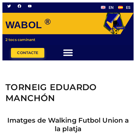
EN
ES
®
WABOL
2 tocs caminant
CONTACTE
TORNEIG EDUARDO
MANCHÓN
Imatges de Walking Futbol Union a
la platja