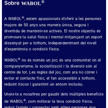
®
Sobre
WABOL
®
A WABOL
, estem apassionats d’oferir a les persones
majors de 50 anys una manera única, segura i
divertida de mantenir-se actives. El nostre objectiu és
promoure la salut física i mental mitjançant un esport
dissenyat per a tothom, independentment del nivell
d’experiència o condició física.
®
WABOL
no és només un joc; és una comunitat on el
companyerisme, la socialització i la diversió són al
centre de tot. Les regles del joc, com ara no córrer i
evitar el contacte físic, el fan accessible a tothom,
reduint riscos i garantint un entorn inclusiu.
Uneix-te a nosaltres per gaudir dels múltiples beneficis
®
de WABOL
, com millorar la teva condició física,
reduir l’estrès i connectar amb altres persones que