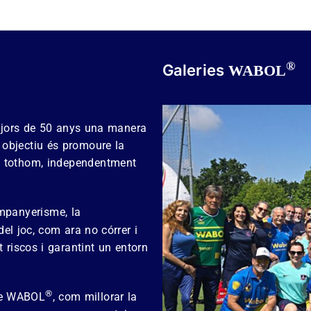
®
Galeries
WABOL
majors de 50 anys una manera
e objectiu és promoure la
 a tothom, independentment
mpanyerisme, la
 del joc, com ara no córrer i
t riscos i garantint un entorn
®
 de WABOL
, com millorar la