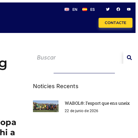
EN
ES
CONTACTE
ng
Noticies Recents
WABOL®: l’esport que ens uneix
22 de junio de 2026
 Copa
hi a