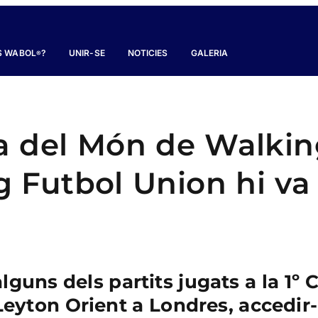
S WABOL
?
UNIR-SE
NOTICIES
GALERIA
®
pa del Món de Walki
g Futbol Union hi va
alguns dels partits jugats a la 1º
Leyton Orient a Londres, accedir-