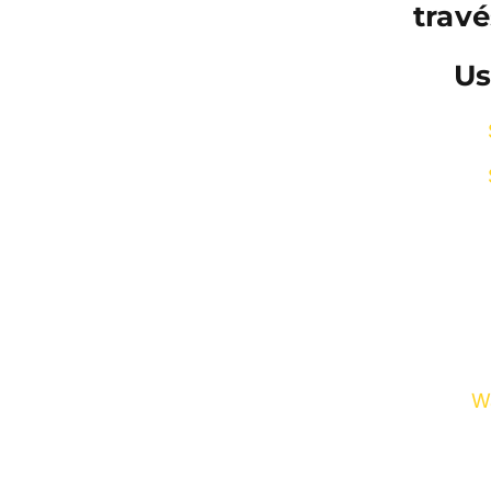
travé
Us
W