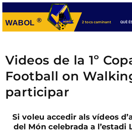
®
WABOL
QUÈ É
2 tocs caminant
Videos de la 1º Co
Football on Walkin
participar
Si voleu accedir als vídeos d’
del Món celebrada a l’estadi 