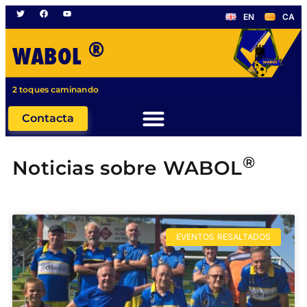
EN
CA
®
WABOL
2 toques caminando
Contacta
®
Noticias sobre WABOL
EVENTOS RESALTADOS