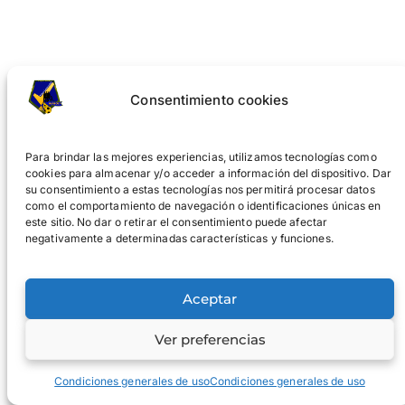
Alguna sesión de entreno
Consentimiento cookies
21 de octubre de 2024
Para brindar las mejores experiencias, utilizamos tecnologías como
cookies para almacenar y/o acceder a información del dispositivo. Dar
su consentimiento a estas tecnologías nos permitirá procesar datos
como el comportamiento de navegación o identificaciones únicas en
este sitio. No dar o retirar el consentimiento puede afectar
negativamente a determinadas características y funciones.
Aceptar
Ver preferencias
Entidades que nos apoyan en nuestro
Condiciones generales de uso
Condiciones generales de uso
objetivo de mejorar