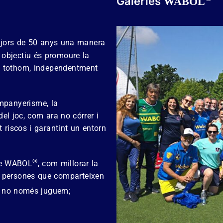
Galeries
WABOL
majors de 50 anys una manera
e objectiu és promoure la
 a tothom, independentment
mpanyerisme, la
 del joc, com ara no córrer i
t riscos i garantint un entorn
®
 de WABOL
, com millorar la
res persones que comparteixen
, no només juguem;