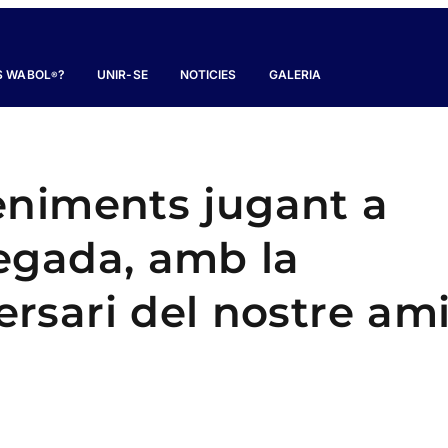
S WABOL
?
UNIR-SE
NOTICIES
GALERIA
®
eniments jugant a
gada, amb la
versari del nostre am