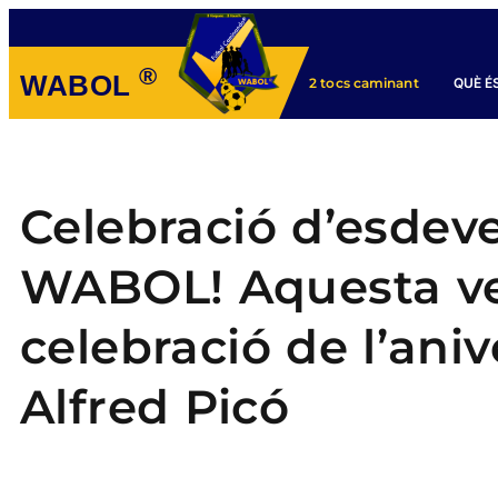
®
WABOL
QUÈ É
2 tocs caminant
Celebració d’esdev
WABOL! Aquesta ve
celebració de l’ani
Alfred Picó