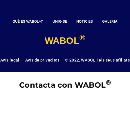
QUÈ ÉS WABOL
?
UNIR-SE
NOTICIES
GALERIA
®
®
WABOL
Avís legal
Avís de privacitat
© 2022, WABOL i els seus afiliats
®
Contacta con WABOL