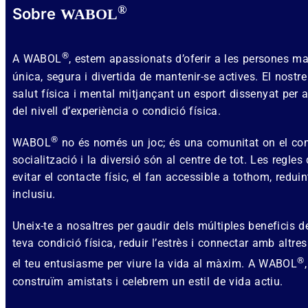
®
Sobre
WABOL
®
A WABOL
, estem apassionats d’oferir a les persones 
única, segura i divertida de mantenir-se actives. El nostr
salut física i mental mitjançant un esport dissenyat per
del nivell d’experiència o condició física.
®
WABOL
no és només un joc; és una comunitat on el co
socialització i la diversió són al centre de tot. Les regles
evitar el contacte físic, el fan accessible a tothom, reduin
inclusiu.
Uneix-te a nosaltres per gaudir dels múltiples beneficis
teva condició física, reduir l’estrès i connectar amb alt
®
el teu entusiasme per viure la vida al màxim. A WABOL
construïm amistats i celebrem un estil de vida actiu.