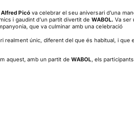
c
Alfred Picó
va celebrar el seu aniversari d’una man
ics i gaudint d’un partit divertit de
WABOL.
Va ser 
companyonia, que va culminar amb una celebració
realment únic, diferent del que és habitual, i que e
 aquest, amb un partit de
WABOL
, els participant