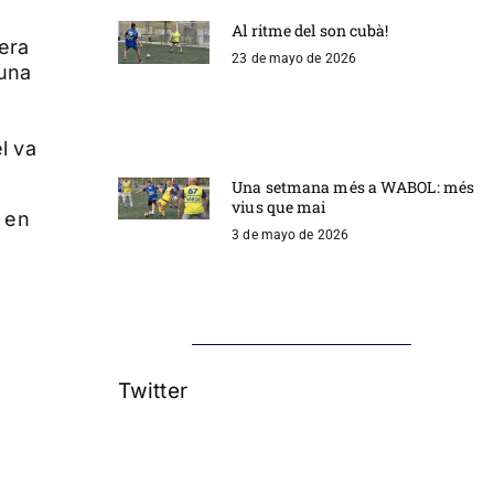
Al ritme del son cubà!
era
23 de mayo de 2026
una
l va
Una setmana més a WABOL: més
vius que mai
s en
3 de mayo de 2026
Twitter