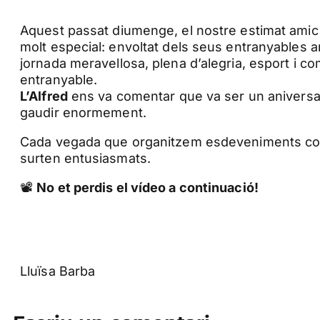
Aquest passat diumenge, el nostre estimat ami
molt especial: envoltat dels seus entranyables am
jornada meravellosa, plena d’alegria, esport i 
entranyable.
L’Alfred
ens va comentar que va ser un aniversari 
gaudir enormement.
Cada vegada que organitzem esdeveniments com
surten entusiasmats.
📽️
No et perdis el vídeo a continuació!
Lluïsa Barba