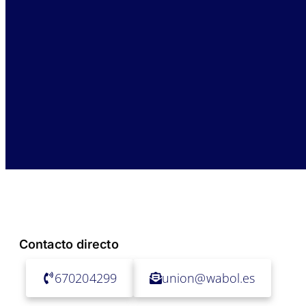
Contacto directo
670204299
union@wabol.es