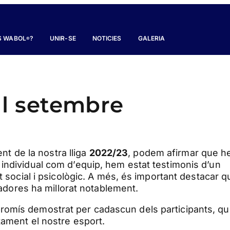
S WABOL
?
UNIR-SE
NOTICIES
GALERIA
®
 al setembre
 de la nostra lliga
2022/23
, podem afirmar que 
 individual com d’equip, hem estat testimonis d’un
t social i psicològic. A més, és important destacar q
gadores ha millorat notablement.
romís demostrat per cadascun dels participants, q
tament el nostre esport.