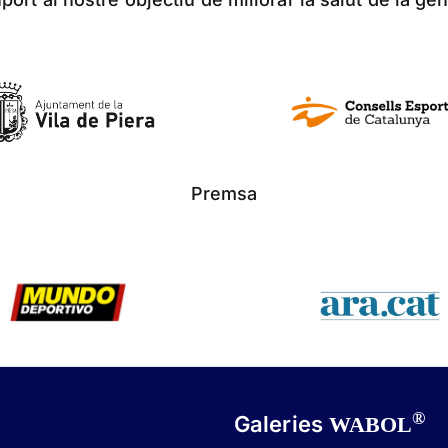
Premsa
®
Galeries
WABOL