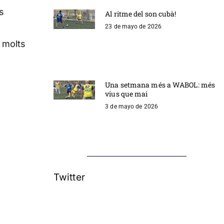
s
Al ritme del son cubà!
23 de mayo de 2026
 molts
a
Una setmana més a WABOL: més
vius que mai
3 de mayo de 2026
Twitter