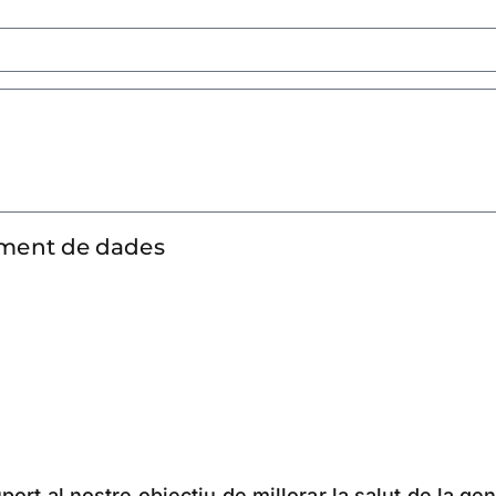
tament de dades
ort al nostre objectiu de millorar la salut de la gen