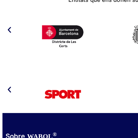
®
Sobre
WABOL