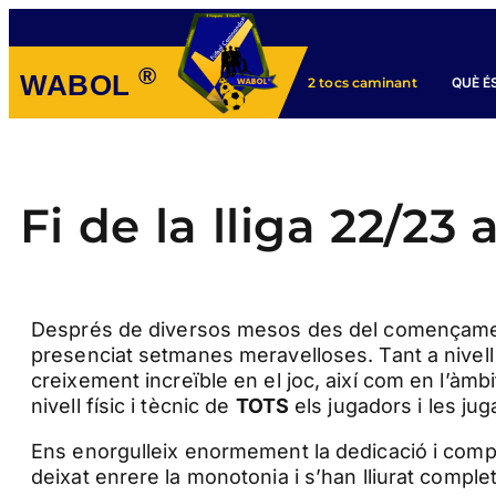
®
WABOL
QUÈ É
2 tocs caminant
Fi de la lliga 22/23
Després de diversos mesos des del començament
presenciat setmanes meravelloses. Tant a nivell
creixement increïble en el joc, així com en l’àmbi
nivell físic i tècnic de
TOTS
els jugadors i les ju
Ens enorgulleix enormement la dedicació i comp
deixat enrere la monotonia i s’han lliurat comple