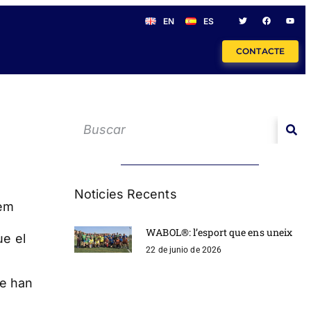
EN
ES
CONTACTE
Noticies Recents
hem
WABOL®: l’esport que ens uneix
ue el
22 de junio de 2026
ue han