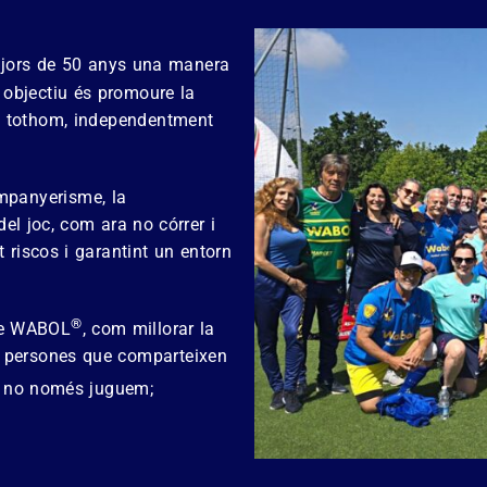
majors de 50 anys una manera
e objectiu és promoure la
 a tothom, independentment
mpanyerisme, la
 del joc, com ara no córrer i
t riscos i garantint un entorn
®
 de WABOL
, com millorar la
res persones que comparteixen
, no només juguem;