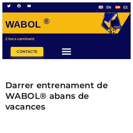
EN
ES
®
WABOL
2 tocs caminant
CONTACTE
Darrer entrenament de
WABOL® abans de
vacances