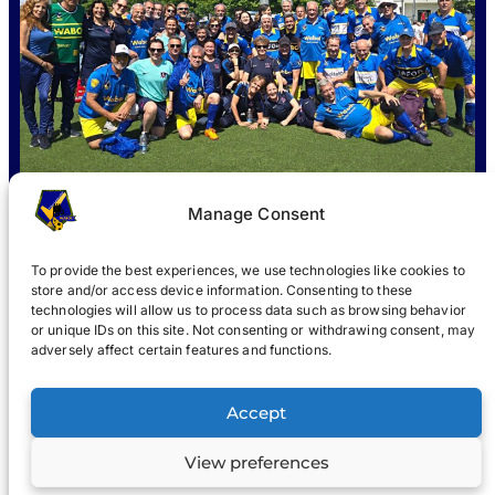
Manage Consent
To provide the best experiences, we use technologies like cookies to
store and/or access device information. Consenting to these
QUÈ ÉS WABOL
?
UNIR-SE
NOTICIES
GALERIA
®
technologies will allow us to process data such as browsing behavior
or unique IDs on this site. Not consenting or withdrawing consent, may
®
adversely affect certain features and functions.
WABOL
Accept
Avís legal
Avís de privacitat
View preferences
© 2022, WABOL i els seus afiliats