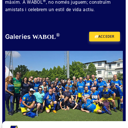
®
màxim. A WABOL
, no només juguem; construïm
amistats i celebrem un estil de vida actiu.
®
Galeries
WABOL
ACCEDER