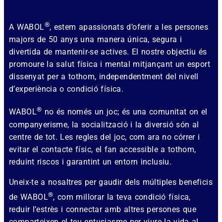
®
A WABOL
, estem apassionats d’oferir a les persones
majors de 50 anys una manera única, segura i
divertida de mantenir-se actives. El nostre objectiu és
promoure la salut física i mental mitjançant un esport
dissenyat per a tothom, independentment del nivell
d’experiència o condició física.
®
WABOL
no és només un joc; és una comunitat on el
companyerisme, la socialització i la diversió són al
centre de tot. Les regles del joc, com ara no córrer i
evitar el contacte físic, el fan accessible a tothom,
reduint riscos i garantint un entorn inclusiu.
Uneix-te a nosaltres per gaudir dels múltiples beneficis
®
de WABOL
, com millorar la teva condició física,
reduir l’estrès i connectar amb altres persones que
comparteixen el teu entusiasme per viure la vida al