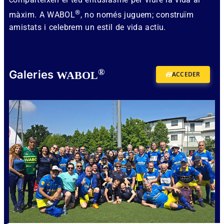
®
màxim. A WABOL
, no només juguem; construïm
amistats i celebrem un estil de vida actiu.
®
Galeries
WABOL
ACCEDER