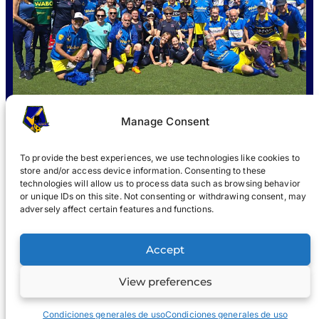
Manage Consent
To provide the best experiences, we use technologies like cookies to
store and/or access device information. Consenting to these
QUÈ ÉS WABOL
?
UNIR-SE
NOTICIES
GALERIA
®
technologies will allow us to process data such as browsing behavior
or unique IDs on this site. Not consenting or withdrawing consent, may
®
adversely affect certain features and functions.
WABOL
Accept
Avís legal
Avís de privacitat
View preferences
© 2022, WABOL i els seus afiliats
Condiciones generales de uso
Condiciones generales de uso