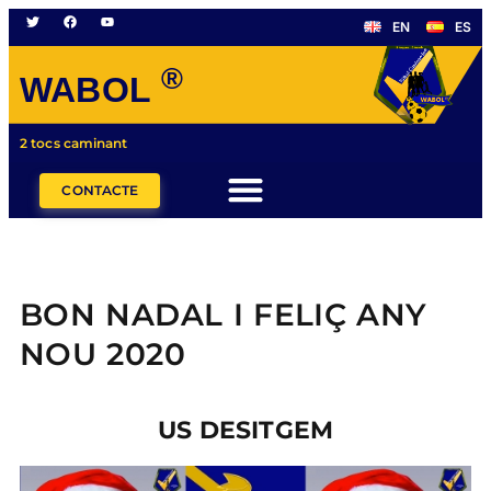
EN
ES
®
WABOL
2 tocs caminant
CONTACTE
BON NADAL I FELIÇ ANY
NOU 2020
US DESITGEM