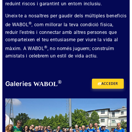
reduint riscos i garantint un entorn inclusiu.
Uneix-te a nosaltres per gaudir dels múltiples beneficis
®
de WABOL
, com millorar la teva condició física,
reduir l’estrès i connectar amb altres persones que
comparteixen el teu entusiasme per viure la vida al
®
màxim. A WABOL
, no només juguem; construïm
amistats i celebrem un estil de vida actiu.
®
Galeries
WABOL
ACCEDER