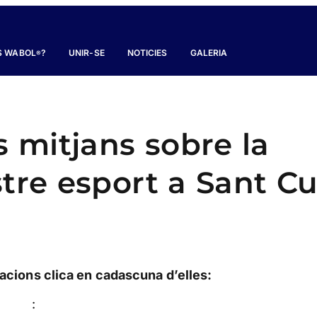
S WABOL
?
UNIR-SE
NOTICIES
GALERIA
®
s mitjans sobre la
stre esport a Sant C
cacions clica en cadascuna d’elles:
: