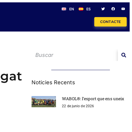
EN
ES
CONTACTE
ugat
Noticies Recents
WABOL®: l’esport que ens uneix
22 de junio de 2026