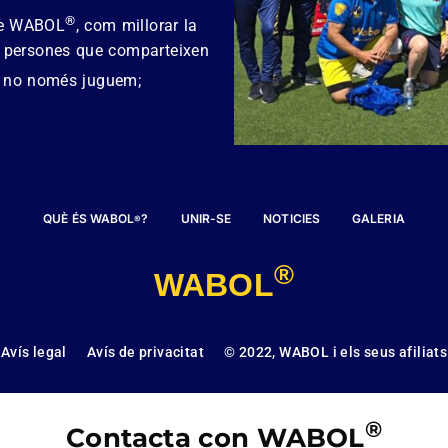
®
 de WABOL
, com millorar la
res persones que comparteixen
, no només juguem;
QUÈ ÉS WABOL
?
UNIR-SE
NOTICIES
GALERIA
®
®
WABOL
Avís legal
Avís de privacitat
© 2022, WABOL i els seus afiliats
®
Contacta con WABOL