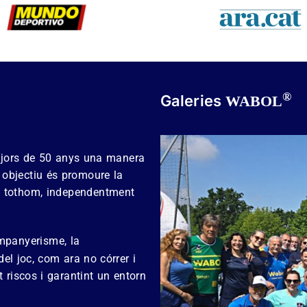
®
Galeries
WABOL
majors de 50 anys una manera
e objectiu és promoure la
 a tothom, independentment
mpanyerisme, la
 del joc, com ara no córrer i
t riscos i garantint un entorn