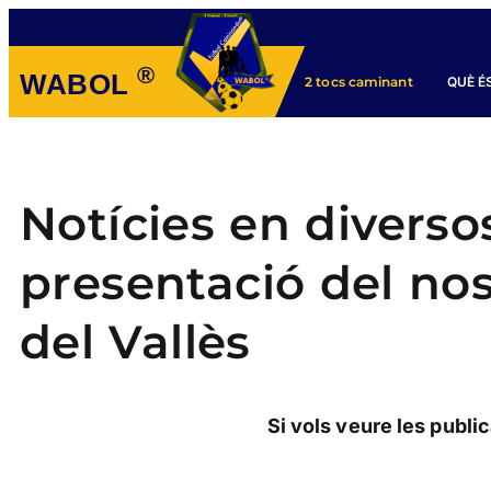
®
WABOL
QUÈ É
2 tocs caminant
Notícies en diverso
presentació del no
del Vallès
Si vols veure les publi