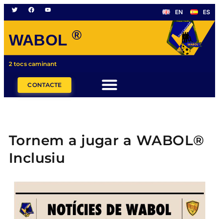
EN
ES
®
WABOL
2 tocs caminant
CONTACTE
Tornem a jugar a WABOL®
Inclusiu