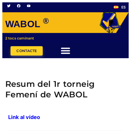
ES
®
WABOL
2 tocs caminant
CONTACTE
Resum del 1r torneig
Femení de WABOL
Link al vídeo