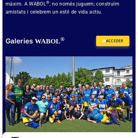
®
màxim. A WABOL
, no només juguem; construïm
amistats i celebrem un estil de vida actiu.
®
Galeries
WABOL
ACCEDER