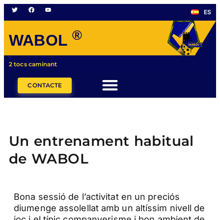
ES
®
WABOL
2 tocs caminant
CONTACTE
Un entrenament habitual
de WABOL
Bona sessió de l’activitat en un preciós
diumenge assolellat amb un altíssim nivell de
joc i el típic companyerisme i bon ambient de