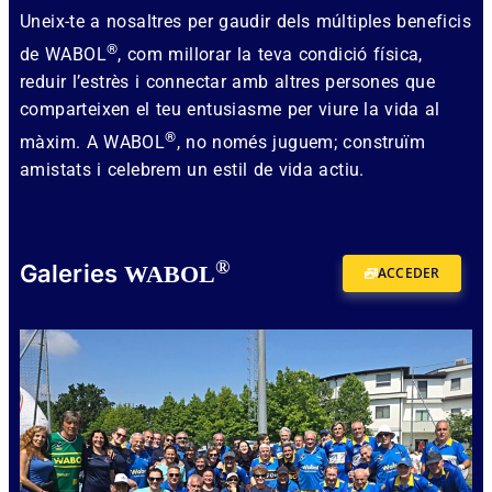
Uneix-te a nosaltres per gaudir dels múltiples beneficis
®
de WABOL
, com millorar la teva condició física,
reduir l’estrès i connectar amb altres persones que
comparteixen el teu entusiasme per viure la vida al
®
màxim. A WABOL
, no només juguem; construïm
amistats i celebrem un estil de vida actiu.
®
Galeries
WABOL
ACCEDER