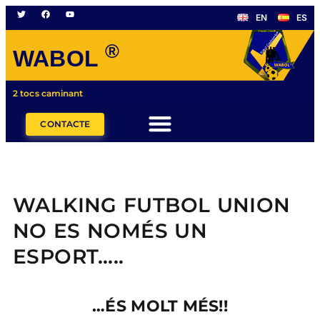
EN
ES
®
WABOL
2 tocs caminant
CONTACTE
WALKING FUTBOL UNION
NO ES NOMÉS UN
ESPORT…..
…ÉS MOLT MÉS!!