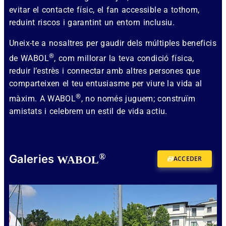
evitar el contacte físic, el fan accessible a tothom,
reduint riscos i garantint un entorn inclusiu.
Uneix-te a nosaltres per gaudir dels múltiples beneficis
®
de WABOL
, com millorar la teva condició física,
reduir l’estrès i connectar amb altres persones que
comparteixen el teu entusiasme per viure la vida al
®
màxim. A WABOL
, no només juguem; construïm
amistats i celebrem un estil de vida actiu.
®
Galeries
WABOL
ACCEDER