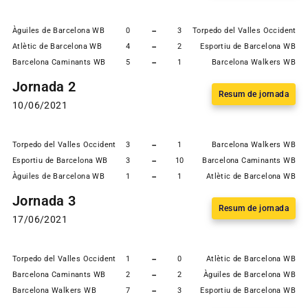
-
Àguiles de Barcelona WB
0
3
Torpedo del Valles Occidental
-
Atlètic de Barcelona WB
4
2
Esportiu de Barcelona WB
-
Barcelona Caminants WB
5
1
Barcelona Walkers WB
Jornada 2
Resum de jornada
10/06/2021
-
Torpedo del Valles Occidental WB
3
1
Barcelona Walkers WB
-
Esportiu de Barcelona WB
3
10
Barcelona Caminants WB
-
Àguiles de Barcelona WB
1
1
Atlètic de Barcelona WB
Jornada 3
Resum de jornada
17/06/2021
-
Torpedo del Valles Occidental WB
1
0
Atlètic de Barcelona WB
-
Barcelona Caminants WB
2
2
Àguiles de Barcelona WB
-
Barcelona Walkers WB
7
3
Esportiu de Barcelona WB