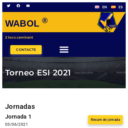
EN
ES
®
WABOL
2 tocs caminant
CONTACTE
Torneo ESI 2021
Jornadas
Jornada 1
Resum de jornada
03/06/2021