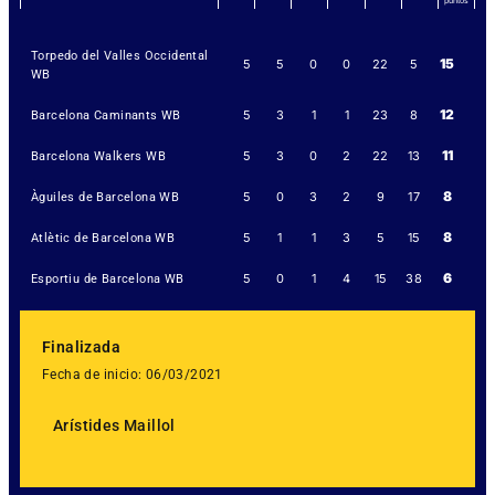
Torpedo del Valles Occidental
15
5
5
0
0
22
5
WB
12
5
3
1
1
23
8
Barcelona Caminants WB
11
5
3
0
2
22
13
Barcelona Walkers WB
8
5
0
3
2
9
17
Àguiles de Barcelona WB
8
5
1
1
3
5
15
Atlètic de Barcelona WB
6
5
0
1
4
15
38
Esportiu de Barcelona WB
Finalizada
Fecha de inicio: 06/03/2021
Arístides Maillol