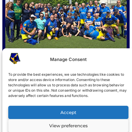
Manage Consent
To provide the best experiences, we use technologies like cookies to
store and/or access device information. Consenting to these
QUÈ ÉS WABOL
?
UNIR-SE
NOTICIES
GALERIA
®
technologies will allow us to process data such as browsing behavior
or unique IDs on this site. Not consenting or withdrawing consent, may
®
adversely affect certain features and functions.
WABOL
Accept
Avís legal
Avís de privacitat
View preferences