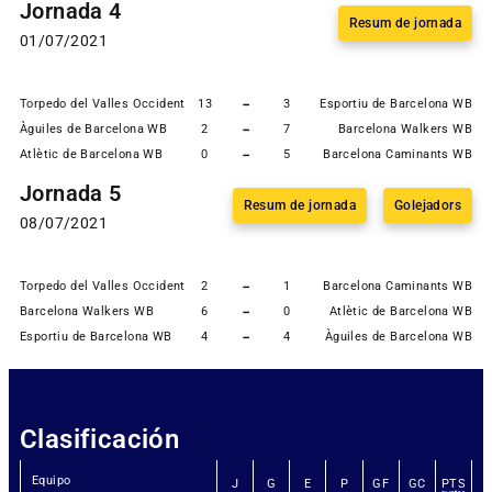
Jornada 4
Resum de jornada
01/07/2021
-
Torpedo del Valles Occidental WB
13
3
Esportiu de Barcelona WB
-
Àguiles de Barcelona WB
2
7
Barcelona Walkers WB
-
Atlètic de Barcelona WB
0
5
Barcelona Caminants WB
Jornada 5
Resum de jornada
Golejadors
08/07/2021
-
Torpedo del Valles Occidental WB
2
1
Barcelona Caminants WB
-
Barcelona Walkers WB
6
0
Atlètic de Barcelona WB
-
Esportiu de Barcelona WB
4
4
Àguiles de Barcelona WB
Clasificación
Equipo
J
G
E
P
GF
GC
PTS