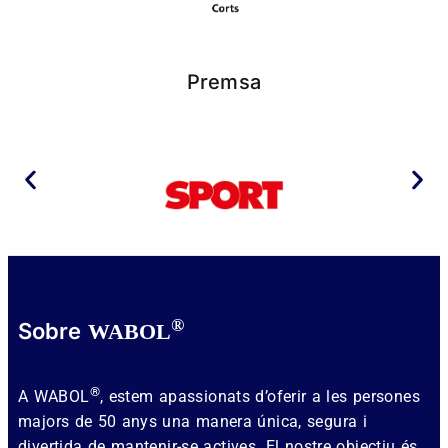
Premsa
®
Sobre
WABOL
®
A WABOL
, estem apassionats d’oferir a les persones
majors de 50 anys una manera única, segura i
divertida de mantenir-se actives. El nostre objectiu és