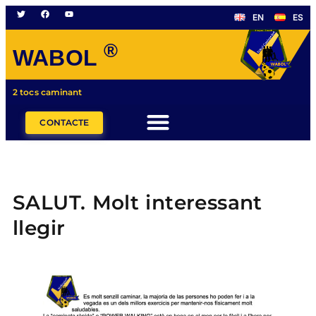
EN
ES
®
WABOL
2 tocs caminant
CONTACTE
SALUT. Molt interessant
llegir