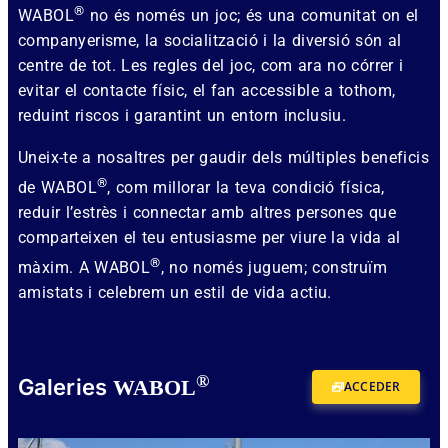
®
WABOL
no és només un joc; és una comunitat on el
companyerisme, la socialització i la diversió són al
centre de tot. Les regles del joc, com ara no córrer i
evitar el contacte físic, el fan accessible a tothom,
reduint riscos i garantint un entorn inclusiu.
Uneix-te a nosaltres per gaudir dels múltiples beneficis
®
de WABOL
, com millorar la teva condició física,
reduir l’estrès i connectar amb altres persones que
comparteixen el teu entusiasme per viure la vida al
®
màxim. A WABOL
, no només juguem; construïm
amistats i celebrem un estil de vida actiu.
®
Galeries
WABOL
ACCEDER